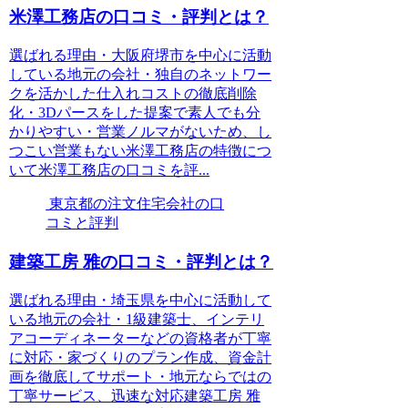
米澤工務店の口コミ・評判とは？
選ばれる理由・大阪府堺市を中心に活動
している地元の会社・独自のネットワー
クを活かした仕入れコストの徹底削除
化・3Dパースをした提案で素人でも分
かりやすい・営業ノルマがないため、し
つこい営業もない米澤工務店の特徴につ
いて米澤工務店の口コミを評...
東京都の注文住宅会社の口
コミと評判
建築工房 雅の口コミ・評判とは？
選ばれる理由・埼玉県を中心に活動して
いる地元の会社・1級建築士、インテリ
アコーディネーターなどの資格者が丁寧
に対応・家づくりのプラン作成、資金計
画を徹底してサポート・地元ならではの
丁寧サービス、迅速な対応建築工房 雅