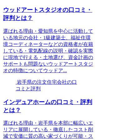
ウッドアートスタジオの口コミ・
評判とは？
選ばれる理由・愛知県を中心に活動して
いる地元の会社・1級建築士、福祉住環
境コーディネーターなどの資格者が在籍
している・電気配線の説明・確認を実際
に現地で行える・土地選び、資金計画の
サポートも問題ないウッドアートスタジ
オの特徴についてウッドア...
岩手県の注文住宅会社の口
コミと評判
インデュアホームの口コミ・評判
とは？
選ばれる理由・岩手県を本部に幅広いエ
リアに展開している・徹底したコスト削
減で安価に質の高い家づくりが可能・ス