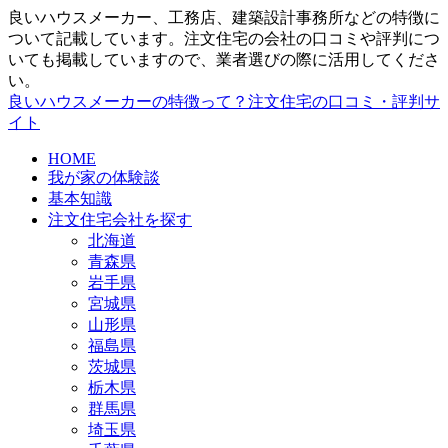
良いハウスメーカー、工務店、建築設計事務所などの特徴に
ついて記載しています。注文住宅の会社の口コミや評判につ
いても掲載していますので、業者選びの際に活用してくださ
い。
良いハウスメーカーの特徴って？注文住宅の口コミ・評判サ
イト
HOME
我が家の体験談
基本知識
注文住宅会社を探す
北海道
青森県
岩手県
宮城県
山形県
福島県
茨城県
栃木県
群馬県
埼玉県