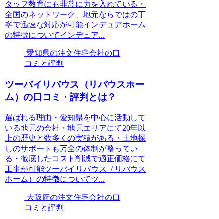
タッフ教育にも非常に力を入れている・
全国のネットワーク、地元ならではの丁
寧で迅速な対応が可能インデュアホーム
の特徴についてインデュア...
愛知県の注文住宅会社の口
コミと評判
ツーバイリバウス（リバウスホー
ム）の口コミ・評判とは？
選ばれる理由・愛知県を中心に活動して
いる地元の会社・地元エリアにて20年以
上の歴史と数多くの実積がある・土地探
しのサポートも万全の体制が整ってい
る・徹底したコスト削減で適正価格にて
工事が可能ツーバイリバウス（リバウス
ホーム）の特徴についてツ...
大阪府の注文住宅会社の口
コミと評判