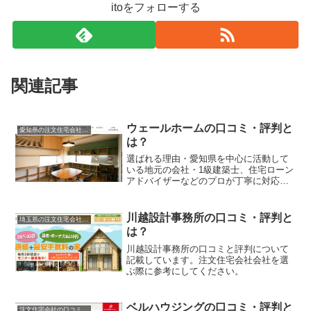
itoをフォローする
関連記事
ウェールホームの口コミ・評判と
愛知県の注文住宅会社の口コミと評判
は？
選ばれる理由・愛知県を中心に活動して
いる地元の会社・1級建築士、住宅ローン
アドバイザーなどのプロが丁寧に対応・
アレルギー、シックハウス対策で使用す
る素材も拘っている・デザイン、機能性
に拘った質の高い家づくりを提供ウェー
川越設計事務所の口コミ・評判と
埼玉県の注文住宅会社の口コミと評判
ルホームの特徴について...
は？
川越設計事務所の口コミと評判について
記載しています。注文住宅会社会社を選
ぶ際に参考にしてください。
ベルハウジングの口コミ・評判と
注文住宅会社の口コミと評判