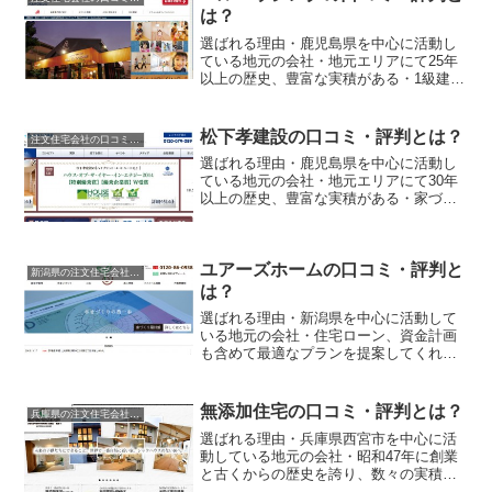
は？
選ばれる理由・鹿児島県を中心に活動し
ている地元の会社・地元エリアにて25年
以上の歴史、豊富な実積がある・1級建築
士を始めとした有資格者が丁寧にサポー
ト・自社責任施工にて質の高い家づくり
が可能ベルハウジングの特徴についてベ
松下孝建設の口コミ・評判とは？
注文住宅会社の口コミと評判
ルハウジングの口コミ...
選ばれる理由・鹿児島県を中心に活動し
ている地元の会社・地元エリアにて30年
以上の歴史、豊富な実積がある・家づく
りのプラン、資金計画、土地探しまで、
全てを丁寧にサポート・耐久性、耐震
性、耐火性など、質の高い家づくりが可
ユアーズホームの口コミ・評判と
能松下孝建設の特徴につい...
新潟県の注文住宅会社の口コミと評判
は？
選ばれる理由・新潟県を中心に活動して
いる地元の会社・住宅ローン、資金計画
も含めて最適なプランを提案してくれ
る・アフターフォローも充実している・
地元ならではの丁寧なサービス、迅速な
対応ユアーズホームの特徴についてユア
無添加住宅の口コミ・評判とは？
兵庫県の注文住宅会社の口コミと評判
ーズホームの口コミを評判に...
選ばれる理由・兵庫県西宮市を中心に活
動している地元の会社・昭和47年に創業
と古くからの歴史を誇り、数々の実積が
ある・業界初のシックハウス保証が付い